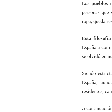
Los
pueblos n
personas que 
ropa, queda re
Esta filosofí
España a comie
se olvidó en nu
Siendo estric
España, aunq
residentes, ca
A continuación