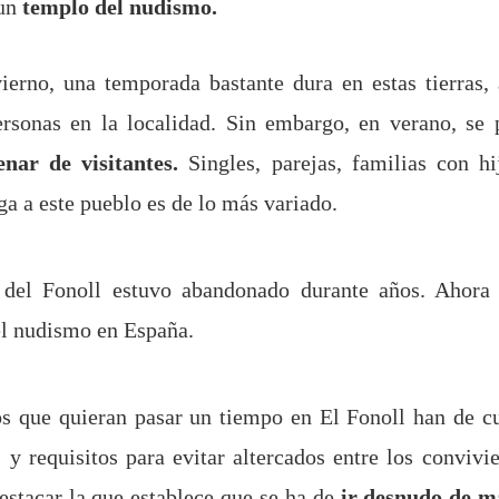
 un
templo del nudismo.
vierno, una temporada bastante dura en estas tierras,
ersonas en la localidad. Sin embargo, en verano, se 
enar de visitantes.
Singles, parejas, familias con hi
ga a este pueblo es de lo más variado.
 del Fonoll estuvo abandonado durante años. Ahora
l nudismo en España.
los que quieran pasar un tiempo en El Fonoll han de c
s y requisitos para evitar altercados entre los convivie
stacar la que establece que se ha de
ir desnudo de m