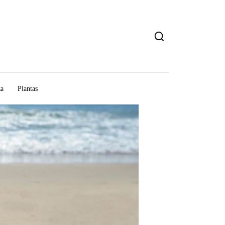
za
Plantas