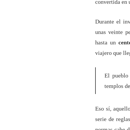
convertida en
Durante el in
unas veinte p
hasta un
cent
viajero que lle
El pueblo
templos de
Eso sí, aquel
serie de regla
normas cabe de