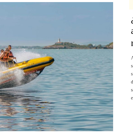
A
s
s
d
s