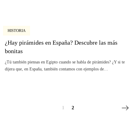
HISTORIA
¿Hay pirámides en España? Descubre las más
bonitas
¿Tú también piensas en Egipto cuando se habla de pirámides? ¿Y si te
dijera que, en España, también contamos con ejemplos de…
Posts navigation
Página 
1
2