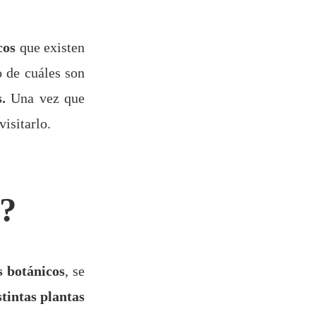
cos
que existen
o de cuáles son
s.
Una vez que
visitarlo.
o?
s botánicos
, se
stintas plantas