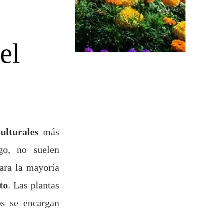
el
culturales
más
go, no suelen
para la mayoría
to
. Las plantas
os se encargan