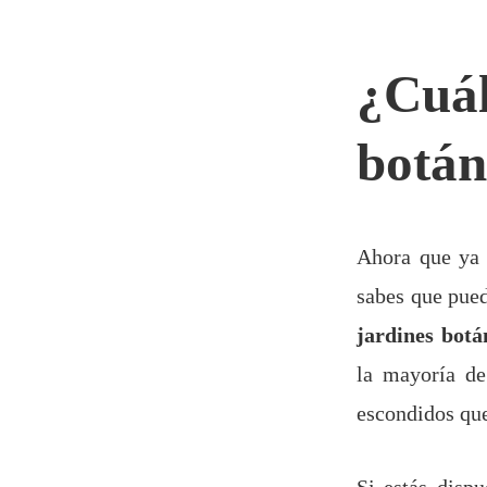
¿Cuál
botán
Ahora que ya 
sabes que pued
jardines botá
la mayoría de
escondidos que
Si estás dispu