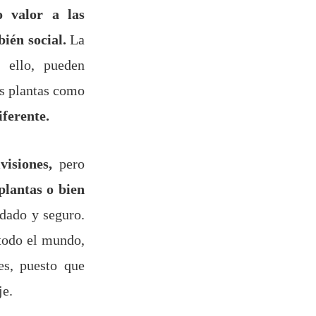
o valor a las
bién social.
La
r ello, pueden
as plantas como
ferente.
visiones,
pero
lantas o bien
dado y seguro.
 todo el mundo,
es, puesto que
je.