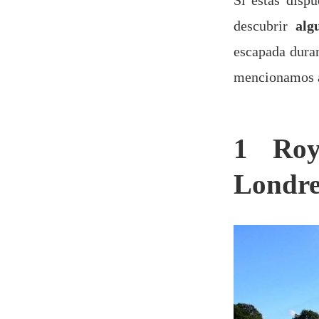
descubrir
alg
escapada duran
mencionamos a
1 Roy
Londre