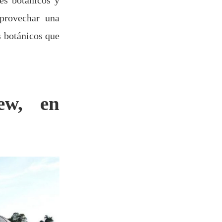
aprovechar una
s botánicos que
ew, en