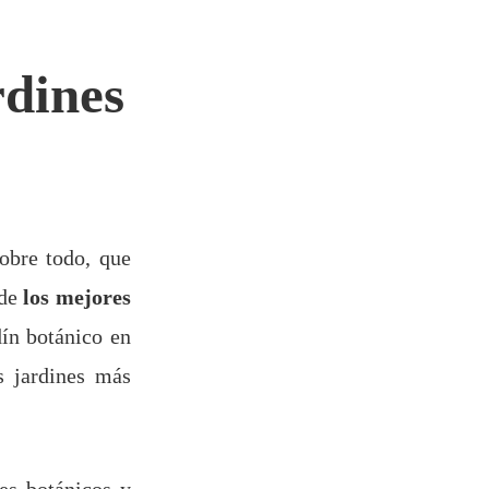
rdines
obre todo, que
de
los mejores
dín botánico en
s jardines más
nes botánicos y