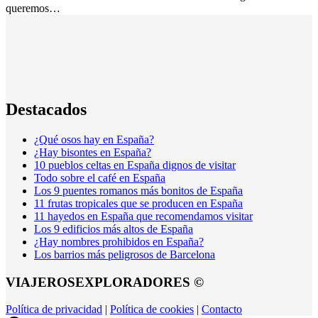
queremos…
Destacados
¿Qué osos hay en España?
¿Hay bisontes en España?
10 pueblos celtas en España dignos de visitar
Todo sobre el café en España
Los 9 puentes romanos más bonitos de España
11 frutas tropicales que se producen en España
11 hayedos en España que recomendamos visitar
Los 9 edificios más altos de España
¿Hay nombres prohibidos en España?
Los barrios más peligrosos de Barcelona
VIAJEROSEXPLORADORES ©
Política de privacidad
|
Política de cookies
|
Contacto