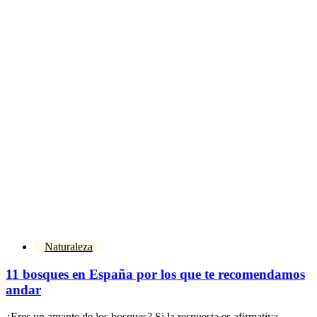
Naturaleza
11 bosques en España por los que te recomendamos
andar
¿Eres un amante de los bosques? Si la respuesta es afirmativa,